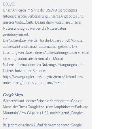
DSGVO.
Unser Anliegen im Sinne der DSGVO (berechtigtes
Interesse) ist die Verbesserung unseres Angebotes und
unseres Webauftritts. Da uns die Privatsphäre unserer
Nutzer wichtig ist, werden die Nutzerdaten
pseudonymisiert.
Die Nutzerdaten werden für die Dauer von 50 Monaten
aufbewahrt und danach automatisch gelöscht. Die
Löschung von Daten, deren Aufbewahrungsdauer erreicht
ist, erfolgt automatisch einmal im Monat.
Nähere Informationen zu Nutzungsbedingungen und
Datenschutz finden Sie unter
https://www.google.com/analytics/terms/de.html bzw.
unter https://policies.google.com/?hl=de.
Google Maps
Wir setzen auf unserer Seite die Komponente “Google
Maps” der Firma Google Inc., 1600 Amphitheatre Parkway,
Mountain View, CA 94043 USA, nachfolgend „Google“,
ein.
Bei jedem einzelnen Aufruf der Komponente “Google