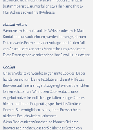
Betroffene, deren Identität bestimmt oder zumindest
bestimmbar ist. Darunter fallen etwa Ihr Name, Ihre E-
Mail-Adresse sowie Ihre IP-Adresse.
Kontakt mit uns
Wenn Sie per Formular auf der Website oder per E-Mail
Kontakt mit uns aufnehmen, werden Ihre angegebenen
Daten zwecks Bearbeitung der Anfrage und für den Fall
von Anschlussfragen sechs Monate bei uns gespeichert.
Diese Daten geben wir nicht ohne Ihre Einwilligung weiter.
Cookies
Unsere Website verwendet so genannte Cookies. Dabei
handelt es sich um kleine Textdateien, die mit Hilfe des
Browsers auf Ihrem Endgerät abgelegt werden. Sie richten
keinen Schaden an. Wir nutzen Cookies dazu, unser
Angebot nutzerfreundlich zu gestalten. Einige Cookies
bleiben auf Ihrem Endgerät gespeichert, bis Sie diese
löschen. Sie ermöglichen es uns, Ihren Browser beim
nächsten Besuch wiederzuerkennen.
Wenn Sie dies nicht wünschen, so können Sie Ihren
Browser so einrichten, dass er Sie über das Setzen von