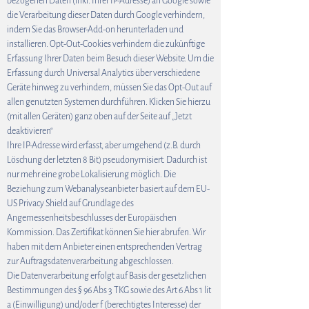
bezogenen Daten (inkl. Ihrer IP-Adresse) an Google sowie
die Verarbeitung dieser Daten durch Google verhindern,
indem Sie das Browser-Add-on herunterladen und
installieren. Opt-Out-Cookies verhindern die zukünftige
Erfassung Ihrer Daten beim Besuch dieser Website. Um die
Erfassung durch Universal Analytics über verschiedene
Geräte hinweg zu verhindern, müssen Sie das Opt-Out auf
allen genutzten Systemen durchführen. Klicken Sie hierzu
(mit allen Geräten) ganz oben auf der Seite auf „Jetzt
deaktivieren“
Ihre IP-Adresse wird erfasst, aber umgehend (z.B. durch
Löschung der letzten 8 Bit) pseudonymisiert. Dadurch ist
nur mehr eine grobe Lokalisierung möglich. Die
Beziehung zum Webanalyseanbieter basiert auf dem EU-
US Privacy Shield auf Grundlage des
Angemessenheitsbeschlusses der Europäischen
Kommission. Das Zertifikat können Sie hier abrufen. Wir
haben mit dem Anbieter einen entsprechenden Vertrag
zur Auftragsdatenverarbeitung abgeschlossen.
Die Datenverarbeitung erfolgt auf Basis der gesetzlichen
Bestimmungen des § 96 Abs 3 TKG sowie des Art 6 Abs 1 lit
a (Einwilligung) und/oder f (berechtigtes Interesse) der