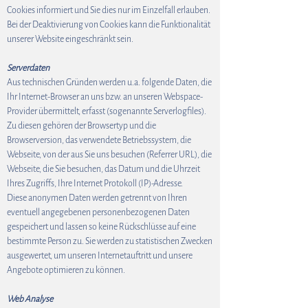
Cookies informiert und Sie dies nur im Einzelfall erlauben.
Bei der Deaktivierung von Cookies kann die Funktionalität
unserer Website eingeschränkt sein.
Serverdaten
Aus technischen Gründen werden u.a. folgende Daten, die
Ihr Internet-Browser an uns bzw. an unseren Webspace-
Provider übermittelt, erfasst (sogenannte Serverlogfiles).
Zu diesen gehören der Browsertyp und die
Browserversion, das verwendete Betriebssystem, die
Webseite, von der aus Sie uns besuchen (Referrer URL), die
Webseite, die Sie besuchen, das Datum und die Uhrzeit
Ihres Zugriffs, Ihre Internet Protokoll (IP)-Adresse.
Diese anonymen Daten werden getrennt von Ihren
eventuell angegebenen personenbezogenen Daten
gespeichert und lassen so keine Rückschlüsse auf eine
bestimmte Person zu. Sie werden zu statistischen Zwecken
ausgewertet, um unseren Internetauftritt und unsere
Angebote optimieren zu können.
Web Analyse