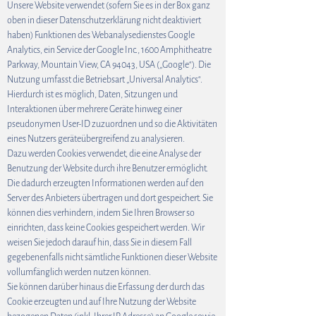
Unsere Website verwendet (sofern Sie es in der Box ganz
oben in dieser Datenschutzerklärung nicht deaktiviert
haben) Funktionen des Webanalysedienstes Google
Analytics, ein Service der Google Inc., 1600 Amphitheatre
Parkway, Mountain View, CA 94043, USA („Google“). Die
Nutzung umfasst die Betriebsart „Universal Analytics“.
Hierdurch ist es möglich, Daten, Sitzungen und
Interaktionen über mehrere Geräte hinweg einer
pseudonymen User-ID zuzuordnen und so die Aktivitäten
eines Nutzers geräteübergreifend zu analysieren.
Dazu werden Cookies verwendet, die eine Analyse der
Benutzung der Website durch ihre Benutzer ermöglicht.
Die dadurch erzeugten Informationen werden auf den
Server des Anbieters übertragen und dort gespeichert. Sie
können dies verhindern, indem Sie Ihren Browser so
einrichten, dass keine Cookies gespeichert werden. Wir
weisen Sie jedoch darauf hin, dass Sie in diesem Fall
gegebenenfalls nicht sämtliche Funktionen dieser Website
vollumfänglich werden nutzen können.
Sie können darüber hinaus die Erfassung der durch das
Cookie erzeugten und auf Ihre Nutzung der Website