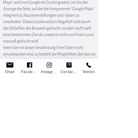
Maps” wird von Google ein Cookie gesetzt, um bei der
Anzeige der Seite, auf der die Komponente “Google Maps”
integriert ist, Nutzereinstellungen und -daten zu
verarbeiten. Dieses Cookie wird im Regelfall nicht durch
das Schließen des Browsers gelöscht, sondern läuft nach
einer bestimmten Zeit ab, soweit es nicht von Ihnen zuvor
manuell gelöscht wird.
Wenn Sie mit dieser Verarbeitung Ihrer Daten nicht
einverstanden sind, so besteht die Möglichkeit, den Service
von “Google Maps” zu deaktivieren und auf diesem Weg
die Übertragung von Daten an Google zu verhindern.
Email
Facebook
Instagram
Contact Form
Telefon
Dazu müssen Sie die Java-Script-Funktion in Ihrem
Browser deaktivieren. Wir weisen Sie jedoch darauf hin,
dass Sie in diesem Fall die “Google Maps” nicht oder nur
eingeschränkt nutzen können.
Die Nutzung von „Google Maps“ und der über “Google
Maps” erlangten Informationen erfolgt gemäß den
Google-Nutzungsbedingungen sowie der zusätzlichen
Geschäftsbedingungen für „Google Maps“.
Wie werden Ihre Daten geschützt?