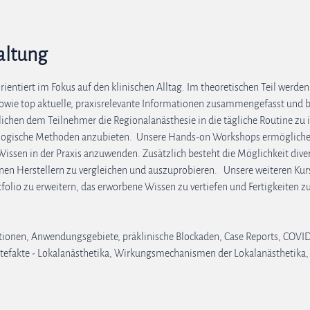
altung
orientiert im Fokus auf den klinischen Alltag. Im theoretischen Teil werde
sowie top aktuelle, praxisrelevante Informationen zusammengefasst und b
chen dem Teilnehmer die Regionalanästhesie in die tägliche Routine z
logische Methoden anzubieten.  Unsere Hands-on Workshops ermögliche
issen in der Praxis anzuwenden. Zusätzlich besteht die Möglichkeit diver
nen Herstellern zu vergleichen und auszuprobieren.   Unsere weiteren Kurs
folio zu erweitern, das erworbene Wissen zu vertiefen und Fertigkeiten zu
ationen, Anwendungsgebiete, präklinische Blockaden, Case Reports, COV
 Artefakte - Lokalanästhetika, Wirkungsmechanismen der Lokalanästhetik