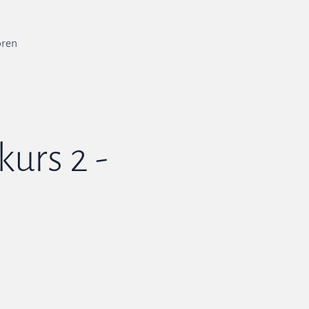
ren
urs 2 -