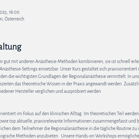
2025, 18:00
n, Österreich
altung
ehr gut mit anderen Anästhesie-Methoden kombinieren, sie ist schnell erl
Anästhesie-Settings einsetzbar. Unser Kurs gestaltet sich praxisorientiert
erden die wichtigsten Grundlagen der Regionalanästhesie vermittelt. In 
eiten das theoretische Wissen in der Praxis angewandt werden. Zusätzlic
iedener Hersteller verglichen und ausprobiert werden
orientiert im Fokus auf den klinischen Alltag. Im theoretischen Teil werde
sowie top aktuelle, praxisrelevante Informationen zusammengefasst und b
chen dem Teilnehmer die Regionalanästhesie in die tägliche Routine z
logische Methoden anzubieten.  Unsere Hands-on Workshops ermögliche