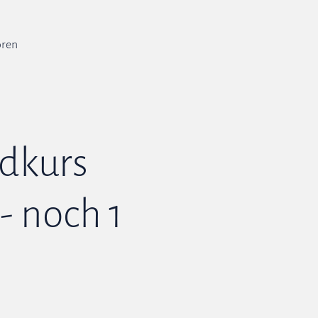
ren
dkurs
 noch 1