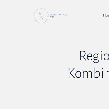
Ho
Regi
Kombi 