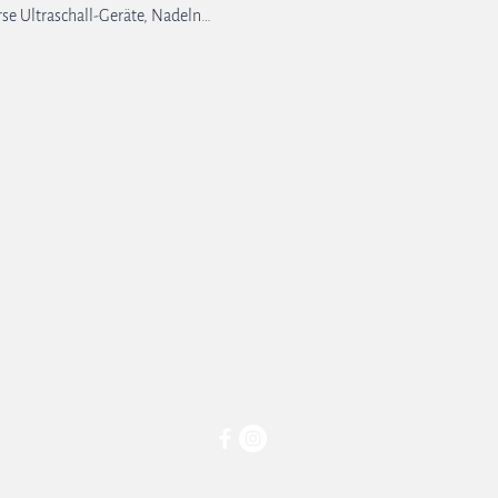
rse Ultraschall-Geräte, Nadeln…
© Regionalanästhesie Földi 2026