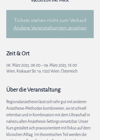
890,00 EUR inkl. MwSt.
Tickets stehen nicht zum Verkauf
Andere Veranstaltungen ansehen
Zeit & Ort
08. März 2025, 08:00 – 09. März 2025, 18:00
Wien, Krakauer Str. 19, 1020 Wien, Österreich
Über die Veranstaltung
Regionalanästhesie lässt sich sehr gut mit anderen 
Anästhesie-Methoden kombinieren, sie ist schnell 
erlernbar und in Kombination mit dem Ultraschall in 
nahezu allen Anästhesie-Settings einsetzbar. Unser 
Kurs gestaltet sich praxisorientiert mit Fokus auf dem 
klinischen Alltag. Im theoretischen Teil werden die 