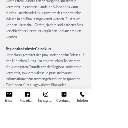
wichtigsten Grundlagen der Regionalanästhesie 
vermittelt. In unseren Hands-on Workshops kann 
durch ausreichende Übungszeiten das theoretische 
Wissen in der Praxis angewandt werden. Zusätzlich 
können Ultraschall-Geräte, Nadeln und Katheter-Sets 
verschiedener Hersteller verglichen und ausprobiert 
werden
Regionalanästhesie Grundkurs I
Unser Kurs gestaltet sich praxisorientiert im Fokus auf 
den klinischen Alltag. Im theoretischen Teil werden 
die wichtigsten Grundlagen der Regionalanästhesie 
vermittelt, sowie top aktuelle, praxisrelevante 
Informationen zusammengefasst und besprochen. 
Die für den Kurs ausgewählten Blockaden 
ermöglichen dem Teilnehmer die Regionalanästhesie 
in die tägliche Routine zu implementieren und dem 
Email
Facebook
Instagram
Contact Form
Telefon
Patienten moderne anästhesieologische Methoden 
anzubieten.  Unsere Hands-on Workshops 
ermöglichen durch ausreichende Übungszeiten das 
theoretische Wissen in der Praxis anzuwenden. 
Zusätzlich besteht die Möglichkeit diverse Ultraschall-