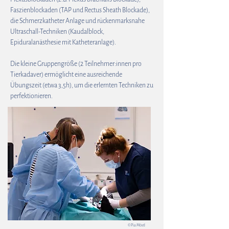
Faszienblockaden (TAP und Rectus Sheath Blockade),
die Schmerzkatheter Anlage und rückenmarksnahe
Ultraschall-Techniken (Kaudalblock,
Epiduralanästhesie mit Katheteranlage).
Die kleine Gruppengröße (2 Teilnehmer:innen pro
Tierkadaver) ermöglicht eine ausreichende
Übungszeit (etwa 3,5h), um die erlernten Techniken zu
perfektionieren.
© Pia Möstl