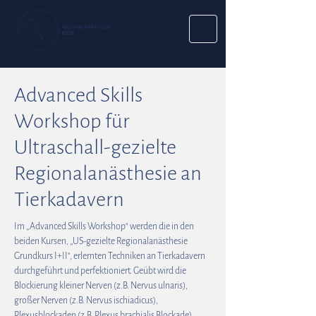
Advanced Skills
Workshop für
Ultraschall-gezielte
Regionalanästhesie an
Tierkadavern
Im „Advanced Skills Workshop“ werden die in den
beiden Kursen, „US-gezielte Regionalanästhesie
Grundkurs I+II“, erlernten Techniken an Tierkadavern
durchgeführt und perfektioniert. Geübt wird die
Blockierung kleiner Nerven (z.B. Nervus ulnaris),
großer Nerven (z.B. Nervus ischiadicus),
Plexusblockaden (z.B. Plexus brachialis Blockade),